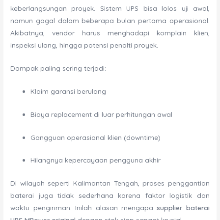
keberlangsungan proyek. Sistem UPS bisa lolos uji awal,
namun gagal dalam beberapa bulan pertama operasional.
Akibatnya, vendor harus menghadapi komplain klien,
inspeksi ulang, hingga potensi penalti proyek.
Dampak paling sering terjadi:
Klaim garansi berulang
Biaya replacement di luar perhitungan awal
Gangguan operasional klien (downtime)
Hilangnya kepercayaan pengguna akhir
Di wilayah seperti Kalimantan Tengah, proses penggantian
baterai juga tidak sederhana karena faktor logistik dan
waktu pengiriman. Inilah alasan mengapa
supplier baterai
UPS MPower original
dengan stok siap sangat krusial.