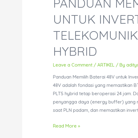
PANDUAN MEMI
UNTUK INVER
TELEKOMUNIK
HYBRID
Leave a Comment
/
ARTIKEL
/ By
adity
Panduan Memilih Baterai 48V untuk Inve
48V adalah fondasi yang memastikan BTS
PLTS hybrid tetap beroperasi 24 jam. Da
penyangga daya (energy buffer) yang m
saat PLN padam, dan memastikan inver
Panduan
Read More »
Memilih