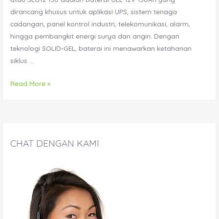
dirancang khusus untuk aplikasi UPS, sistem tenaga
cadangan, panel kontrol industri, telekomunikasi, alarm,
hingga pembangkit energi surya dan angin. Dengan
teknologi SOLID-GEL, baterai ini menawarkan ketahanan
siklus …
Spesifikasi
Read More »
Baterai
UPS
Safe
Energy
CHAT DENGAN KAMI
150-
12