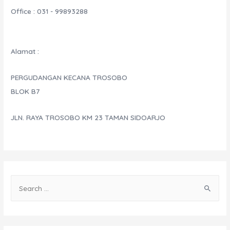
Office : 031 - 99893288
Alamat :
PERGUDANGAN KECANA TROSOBO
BLOK B7
JLN. RAYA TROSOBO KM 23 TAMAN SIDOARJO
S
e
a
r