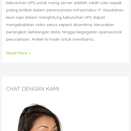
kebutuhan UPS untuk ruang server adalah salah satu aspek
paling kritikal dalam perencanaan infrastruktur IT. Kesalahan
kecil saja dalam menghitung kebutuhan UPS dapat
menyebabkan risiko serius seperti downtime, kerusakan
perangkat, kehilangan data, hingga kegagalan operasional
perusahaan. Artikel ini hadir untuk membantu …
Cara
Read More »
Menghitung
Kebutuhan
UPS
untuk
CHAT DENGAN KAMI
Ruang
Server