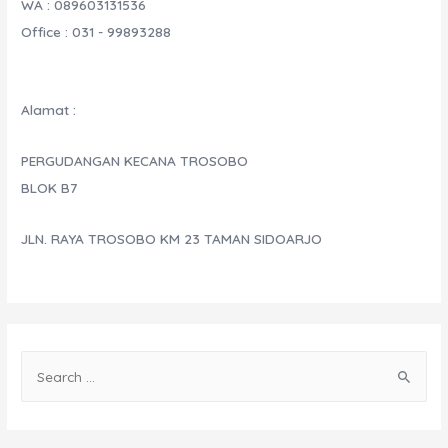
WA : 089603131536
Office : 031 - 99893288
Alamat :
PERGUDANGAN KECANA TROSOBO
BLOK B7
JLN. RAYA TROSOBO KM 23 TAMAN SIDOARJO
S
e
a
r