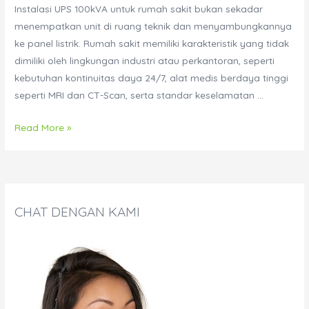
Instalasi UPS 100kVA untuk rumah sakit bukan sekadar
menempatkan unit di ruang teknik dan menyambungkannya
ke panel listrik. Rumah sakit memiliki karakteristik yang tidak
dimiliki oleh lingkungan industri atau perkantoran, seperti
kebutuhan kontinuitas daya 24/7, alat medis berdaya tinggi
seperti MRI dan CT-Scan, serta standar keselamatan …
Panduan
Read More »
Instalasi
UPS
100kVA
di
CHAT DENGAN KAMI
Ruang
Teknik
Rumah
Sakit