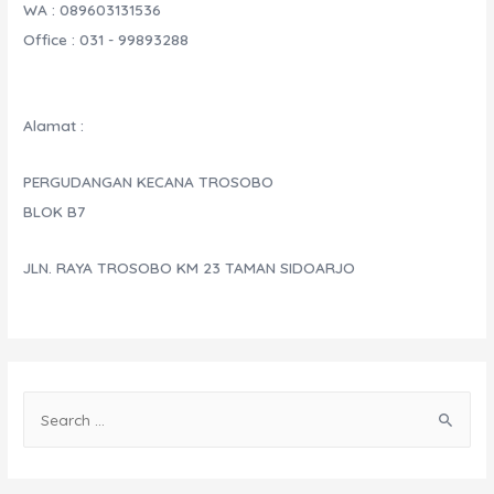
WA : 089603131536
Office : 031 - 99893288
Alamat :
PERGUDANGAN KECANA TROSOBO
BLOK B7
JLN. RAYA TROSOBO KM 23 TAMAN SIDOARJO
S
e
a