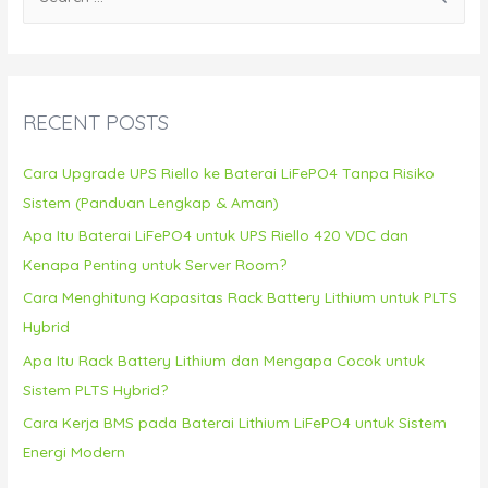
e
a
r
c
RECENT POSTS
h
f
Cara Upgrade UPS Riello ke Baterai LiFePO4 Tanpa Risiko
o
Sistem (Panduan Lengkap & Aman)
r
Apa Itu Baterai LiFePO4 untuk UPS Riello 420 VDC dan
:
Kenapa Penting untuk Server Room?
Cara Menghitung Kapasitas Rack Battery Lithium untuk PLTS
Hybrid
Apa Itu Rack Battery Lithium dan Mengapa Cocok untuk
Sistem PLTS Hybrid?
Cara Kerja BMS pada Baterai Lithium LiFePO4 untuk Sistem
Energi Modern