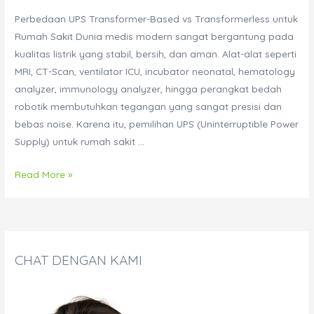
Perbedaan UPS Transformer-Based vs Transformerless untuk
Rumah Sakit Dunia medis modern sangat bergantung pada
kualitas listrik yang stabil, bersih, dan aman. Alat-alat seperti
MRI, CT-Scan, ventilator ICU, incubator neonatal, hematology
analyzer, immunology analyzer, hingga perangkat bedah
robotik membutuhkan tegangan yang sangat presisi dan
bebas noise. Karena itu, pemilihan UPS (Uninterruptible Power
Supply) untuk rumah sakit …
Perbedaan
Read More »
UPS
Transformer-
Based
vs
CHAT DENGAN KAMI
Transformerless
untuk
Rumah
Sakit