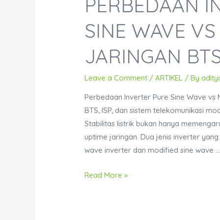
PERBEDAAN I
SINE WAVE VS
JARINGAN BTS
Leave a Comment
/
ARTIKEL
/ By
adity
Perbedaan Inverter Pure Sine Wave vs M
BTS, ISP, dan sistem telekomunikasi mo
Stabilitas listrik bukan hanya memenga
uptime jaringan. Dua jenis inverter yan
wave inverter dan modified sine wave 
Perbedaan
Read More »
Inverter
Pure
Sine