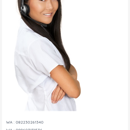
WA : 082230261340
WA : 089603131536