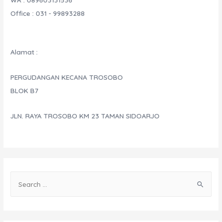
Office : 031 - 99893288
Alamat :
PERGUDANGAN KECANA TROSOBO
BLOK B7
JLN. RAYA TROSOBO KM 23 TAMAN SIDOARJO
S
e
a
r