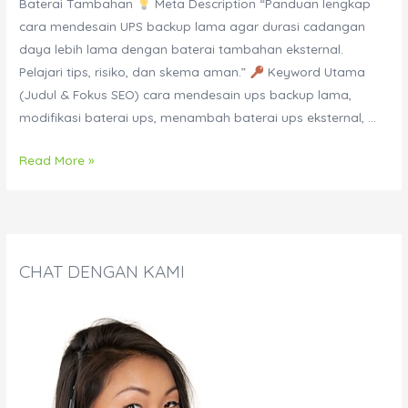
Baterai Tambahan
Meta Description “Panduan lengkap
cara mendesain UPS backup lama agar durasi cadangan
daya lebih lama dengan baterai tambahan eksternal.
Pelajari tips, risiko, dan skema aman.”
Keyword Utama
(Judul & Fokus SEO) cara mendesain ups backup lama,
modifikasi baterai ups, menambah baterai ups eksternal, …
Cara
Read More »
Mendesain
UPS
Backup
Lama
CHAT DENGAN KAMI
dengan
Modifikasi
Baterai
Tambahan