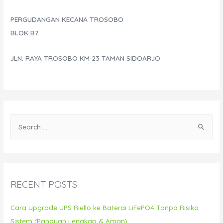
PERGUDANGAN KECANA TROSOBO
BLOK B7
JLN. RAYA TROSOBO KM 23 TAMAN SIDOARJO
S
e
a
r
c
RECENT POSTS
h
f
Cara Upgrade UPS Riello ke Baterai LiFePO4 Tanpa Risiko
o
Sistem (Panduan Lengkap & Aman)