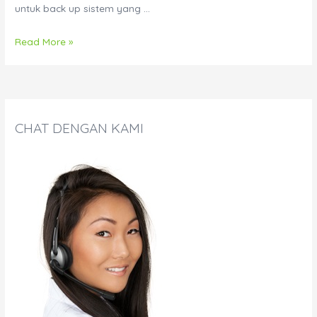
untuk back up sistem yang …
UPS
Read More »
ICA
ONLINE
SIN1100C
CHAT DENGAN KAMI