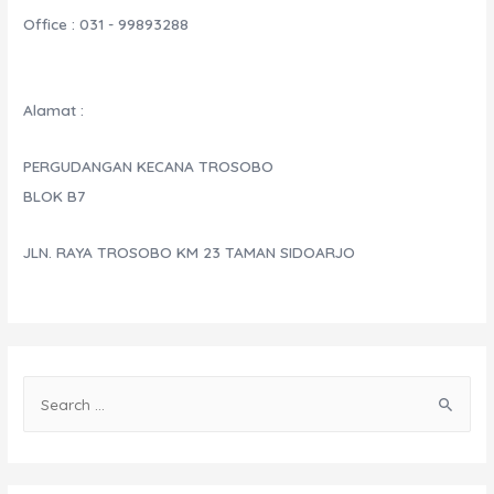
Office : 031 - 99893288
Alamat :
PERGUDANGAN KECANA TROSOBO
BLOK B7
JLN. RAYA TROSOBO KM 23 TAMAN SIDOARJO
S
e
a
r