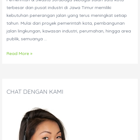
terbesar dan pusat industri di Jawa Timur memiliki
kebutuhan penerangan jalan yang terus meningkat setiap
tahun. Mulai dari proyek pemerintah kota, pembangunan
jalan lingkungan, kawasan industri, perumahan, hingga area
publik, semuanya …
Distributor
Read More »
Lampu
PJU
All
in
CHAT DENGAN KAMI
One
Surabaya