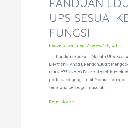
PANDUAN EDU
UPS SESUAI 
FUNGSI
Leave a Comment
/
News
/ By
admin
Panduan Edukatif Memilih UPS Sesuai
Elektronik Anda I. Pendahuluan: Mengap
untuk ±350 kata) Di era digital, hampir
pada listrik yang stabil. Namun, jaringan
terhadap berbagai masalah, …
Panduan
Read More »
Edukatif
Memilih
UPS