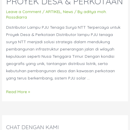
PROYEK DESA & PERKOTAAN
Leave a Comment
/
ARTIKEL
,
News
/ By
aditya moh.
Rossdiarra
Distributor Lampu PJU Tenaga Surya NTT Terpercaya untuk
Proyek Desa & Perkotaan Distributor lampu PJU tenaga
surya NTT menjadi solusi strategis dalam mendukung
pembangunan infrastruktur penerangan jalan di wilayah
kepulauan seperti Nusa Tenggara Timur. Dengan kondisi
geografis yang unik, tantangan distribusi listrik, serta
kebutuhan pembangunan desa dan kawasan perkotaan
yang terus berkembang, sistem PJU solar …
Distributor
Read More »
Lampu
PJU
Tenaga
Surya
CHAT DENGAN KAMI
NTT