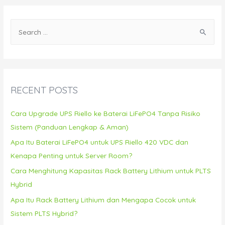
S
e
a
r
c
RECENT POSTS
h
f
Cara Upgrade UPS Riello ke Baterai LiFePO4 Tanpa Risiko
o
Sistem (Panduan Lengkap & Aman)
r
Apa Itu Baterai LiFePO4 untuk UPS Riello 420 VDC dan
:
Kenapa Penting untuk Server Room?
Cara Menghitung Kapasitas Rack Battery Lithium untuk PLTS
Hybrid
Apa Itu Rack Battery Lithium dan Mengapa Cocok untuk
Sistem PLTS Hybrid?