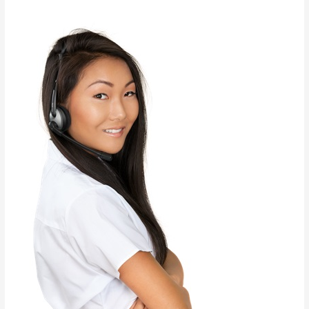
Terpercaya
untuk
Proyek
Desa
&
Perkotaan