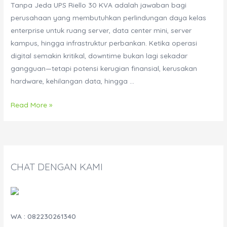
Tanpa Jeda UPS Riello 30 KVA adalah jawaban bagi
perusahaan yang membutuhkan perlindungan daya kelas
enterprise untuk ruang server, data center mini, server
kampus, hingga infrastruktur perbankan. Ketika operasi
digital semakin kritikal, downtime bukan lagi sekadar
gangguan—tetapi potensi kerugian finansial, kerusakan
hardware, kehilangan data, hingga …
UPS
Read More »
Riello
30
KVA
untuk
CHAT DENGAN KAMI
Ruang
Server
–
Solusi
WA : 082230261340
Enterprise