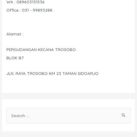
WA : 089603131536
Tanpa
Office : 031 - 99893288
Jeda
Alamat :
PERGUDANGAN KECANA TROSOBO
BLOK B7
JLN. RAYA TROSOBO KM 23 TAMAN SIDOARJO
S
e
a
r