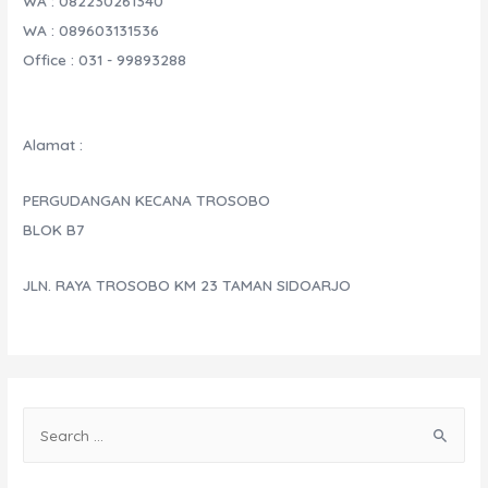
WA : 082230261340
WA : 089603131536
Office : 031 - 99893288
Alamat :
PERGUDANGAN KECANA TROSOBO
BLOK B7
JLN. RAYA TROSOBO KM 23 TAMAN SIDOARJO
S
e
a