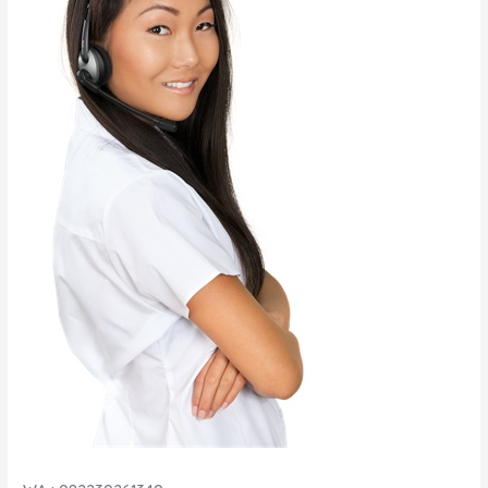
ICCU,
dan
UGD