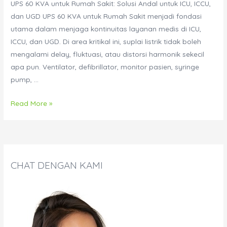
UPS 60 KVA untuk Rumah Sakit: Solusi Andal untuk ICU, ICCU,
dan UGD UPS 60 KVA untuk Rumah Sakit menjadi fondasi
utama dalam menjaga kontinuitas layanan medis di ICU,
ICCU, dan UGD. Di area kritikal ini, suplai listrik tidak boleh
mengalami delay, fluktuasi, atau distorsi harmonik sekecil
apa pun. Ventilator, defibrillator, monitor pasien, syringe
pump, …
UPS
Read More »
60
KVA
untuk
Rumah
CHAT DENGAN KAMI
Sakit:
Solusi
Andal
untuk
ICU,