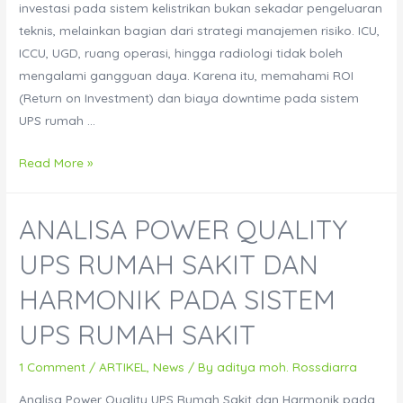
investasi pada sistem kelistrikan bukan sekadar pengeluaran
teknis, melainkan bagian dari strategi manajemen risiko. ICU,
ICCU, UGD, ruang operasi, hingga radiologi tidak boleh
mengalami gangguan daya. Karena itu, memahami ROI
(Return on Investment) dan biaya downtime pada sistem
UPS rumah …
Perhitungan
Read More »
ROI
dan
ANALISA POWER QUALITY
Biaya
Downtime
UPS RUMAH SAKIT DAN
pada
HARMONIK PADA SISTEM
Sistem
UPS
UPS RUMAH SAKIT
Rumah
Sakit
1 Comment
/
ARTIKEL
,
News
/ By
aditya moh. Rossdiarra
Analisa Power Quality UPS Rumah Sakit dan Harmonik pada