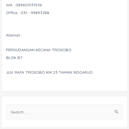
WA : 089603131536
UPS
Office : 031 - 99893288
Rumah
Sakit
Alamat :
PERGUDANGAN KECANA TROSOBO
BLOK B7
JLN. RAYA TROSOBO KM 23 TAMAN SIDOARJO
S
e
a