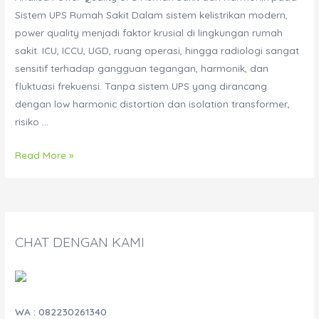
Sistem UPS Rumah Sakit Dalam sistem kelistrikan modern,
power quality menjadi faktor krusial di lingkungan rumah
sakit. ICU, ICCU, UGD, ruang operasi, hingga radiologi sangat
sensitif terhadap gangguan tegangan, harmonik, dan
fluktuasi frekuensi. Tanpa sistem UPS yang dirancang
dengan low harmonic distortion dan isolation transformer,
risiko …
Analisa
Read More »
Power
Quality
UPS
Rumah
CHAT DENGAN KAMI
Sakit
dan
Harmonik
pada
WA : 082230261340
Sistem