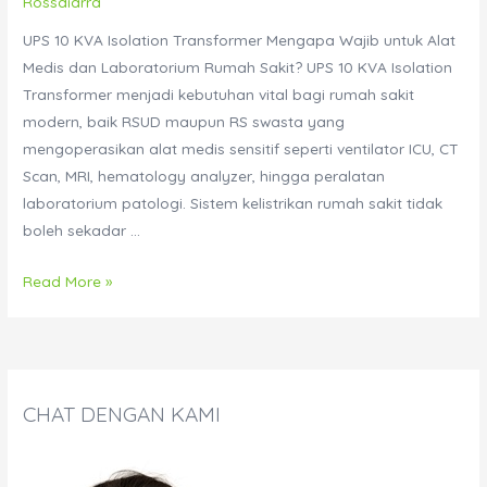
Rossdiarra
UPS 10 KVA Isolation Transformer Mengapa Wajib untuk Alat
Medis dan Laboratorium Rumah Sakit? UPS 10 KVA Isolation
Transformer menjadi kebutuhan vital bagi rumah sakit
modern, baik RSUD maupun RS swasta yang
mengoperasikan alat medis sensitif seperti ventilator ICU, CT
Scan, MRI, hematology analyzer, hingga peralatan
laboratorium patologi. Sistem kelistrikan rumah sakit tidak
boleh sekadar …
Mengapa
Read More »
UPS
10
KVA
Isolation
CHAT DENGAN KAMI
Transformer
Wajib
untuk