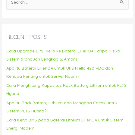
e
a
r
c
RECENT POSTS
h
f
Cara Upgrade UPS Riello ke Baterai LiFePO4 Tanpa Risiko
o
Sistem (Panduan Lengkap & Aman)
r
Apa Itu Baterai LiFePO4 untuk UPS Riello 420 VDC dan
:
Kenapa Penting untuk Server Room?
Cara Menghitung Kapasitas Rack Battery Lithium untuk PLTS
Hybrid
Apa Itu Rack Battery Lithium dan Mengapa Cocok untuk
Sistem PLTS Hybrid?
Cara Kerja BMS pada Baterai Lithium LiFePO4 untuk Sistem
Energi Modern