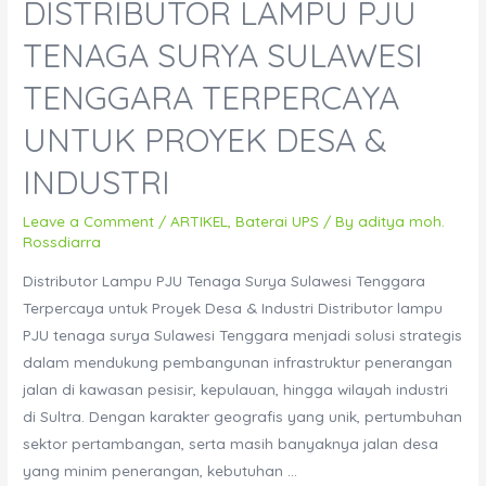
DISTRIBUTOR LAMPU PJU
KVA
Isolation
TENAGA SURYA SULAWESI
Transformer
TENGGARA TERPERCAYA
Wajib
untuk
UNTUK PROYEK DESA &
Alat
INDUSTRI
Medis
dan
Leave a Comment
/
ARTIKEL
,
Baterai UPS
/ By
aditya moh.
Laboratorium
Rossdiarra
Rumah
Distributor Lampu PJU Tenaga Surya Sulawesi Tenggara
Sakit?
Terpercaya untuk Proyek Desa & Industri Distributor lampu
PJU tenaga surya Sulawesi Tenggara menjadi solusi strategis
dalam mendukung pembangunan infrastruktur penerangan
jalan di kawasan pesisir, kepulauan, hingga wilayah industri
di Sultra. Dengan karakter geografis yang unik, pertumbuhan
sektor pertambangan, serta masih banyaknya jalan desa
yang minim penerangan, kebutuhan …