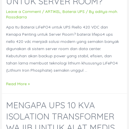
UNTUK SERVER ROOM?
Leave a Comment
/
ARTIKEL
,
Baterai UPS
/ By
aditya moh.
Rossdiarra
Apa Itu Baterai LiFePO4 untuk UPS Riello 420 VDC dan
Kenapa Penting untuk Server Room? baterai lifepo4 ups
riello 420 vdc menjadi solusi modern yang semakin banyak
digunakan di sistem server room dan data center.
Kebutuhan akan backup power yang stabil, efisien, dan
tahan lama membuat teknologi lithium khususnya LiFePO4
(Lithium Iron Phosphate) semakin unggul …
Apa
Read More »
Itu
Baterai
MENGAPA UPS 10 KVA
LiFePO4
untuk
ISOLATION TRANSFORMER
UPS
WAJIB UNTUK ALAT MEDIS
Riello