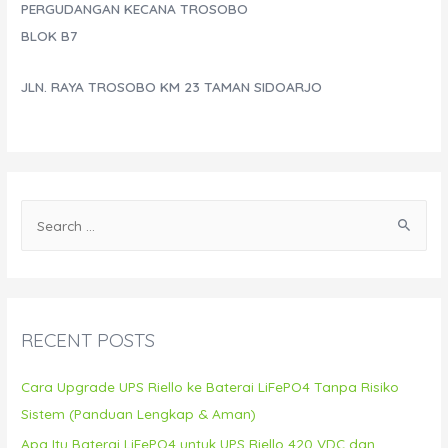
PERGUDANGAN KECANA TROSOBO
BLOK B7
JLN. RAYA TROSOBO KM 23 TAMAN SIDOARJO
S
e
a
r
c
RECENT POSTS
h
f
Cara Upgrade UPS Riello ke Baterai LiFePO4 Tanpa Risiko
o
Sistem (Panduan Lengkap & Aman)
r
Apa Itu Baterai LiFePO4 untuk UPS Riello 420 VDC dan