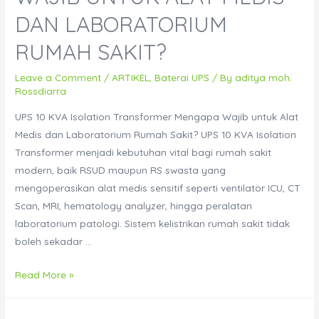
420
DAN LABORATORIUM
VDC
RUMAH SAKIT?
dan
Kenapa
Leave a Comment
/
ARTIKEL
,
Baterai UPS
/ By
aditya moh.
Penting
Rossdiarra
untuk
UPS 10 KVA Isolation Transformer Mengapa Wajib untuk Alat
Server
Medis dan Laboratorium Rumah Sakit? UPS 10 KVA Isolation
Room?
Transformer menjadi kebutuhan vital bagi rumah sakit
modern, baik RSUD maupun RS swasta yang
mengoperasikan alat medis sensitif seperti ventilator ICU, CT
Scan, MRI, hematology analyzer, hingga peralatan
laboratorium patologi. Sistem kelistrikan rumah sakit tidak
boleh sekadar …
Mengapa
Read More »
UPS
10