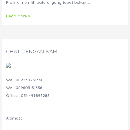
Prolink, memilih baterai yang tepat bukan …
Perbandingan
Read More »
Baterai
Rocket
ES18-
12
CHAT DENGAN KAMI
vs
CSB
GP12170
WA : 082230261340
WA : 089603131536
Office : 031 - 99893288
Alamat :