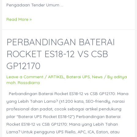
Pengadaan Tender Umum …
Pengadaan
Read More »
dan
Instalasi
PERBANDINGAN BATERAI
UPS
Online
ROCKET ES18-12 VS CSB
40
GP12170
KVA
untuk
Leave a Comment
/
ARTIKEL
,
Baterai UPS
,
News
/ By
aditya
Sistem
moh. Rossdiarra
Kelistrikan
Perbandingan Baterai Rocket ES18-12 vs CSB GP12170: Mana
Alat
yang Lebih Tahan Lama? (±1.200 kata, SEO-friendly, narasi
Medis
profesional dan padat, cocok sebagai artikel pendukung
pilar “Baterai UPS Rocket ES18-12”) Perbandingan Baterai
Rocket ES18-12 vs CSB GP12170: Mana yang Lebih Tahan
Lama? Untuk pengguna UPS Riello, APC, ICA, Eaton, atau