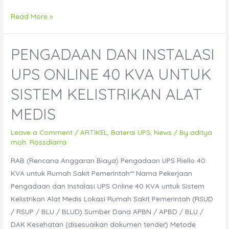
Distributor
Read More »
Lampu
PJU
PENGADAAN DAN INSTALASI
Tenaga
Surya
UPS ONLINE 40 KVA UNTUK
Sulawesi
SISTEM KELISTRIKAN ALAT
Tenggara
Terpercaya
MEDIS
untuk
Proyek
Leave a Comment
/
ARTIKEL
,
Baterai UPS
,
News
/ By
aditya
moh. Rossdiarra
Desa
&
RAB (Rencana Anggaran Biaya) Pengadaan UPS Riello 40
Industri
KVA untuk Rumah Sakit Pemerintah** Nama Pekerjaan
Pengadaan dan Instalasi UPS Online 40 KVA untuk Sistem
Kelistrikan Alat Medis Lokasi Rumah Sakit Pemerintah (RSUD
/ RSUP / BLU / BLUD) Sumber Dana APBN / APBD / BLU /
DAK Kesehatan (disesuaikan dokumen tender) Metode