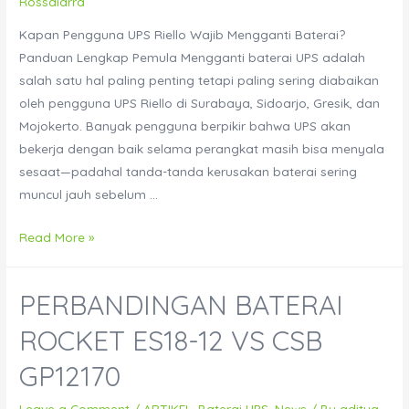
Rossdiarra
Kapan Pengguna UPS Riello Wajib Mengganti Baterai?
Panduan Lengkap Pemula Mengganti baterai UPS adalah
salah satu hal paling penting tetapi paling sering diabaikan
oleh pengguna UPS Riello di Surabaya, Sidoarjo, Gresik, dan
Mojokerto. Banyak pengguna berpikir bahwa UPS akan
bekerja dengan baik selama perangkat masih bisa menyala
sesaat—padahal tanda-tanda kerusakan baterai sering
muncul jauh sebelum …
Kapan
Read More »
Pengguna
UPS
PERBANDINGAN BATERAI
Riello
Wajib
ROCKET ES18-12 VS CSB
Mengganti
GP12170
Baterai?
Panduan
Leave a Comment
/
ARTIKEL
,
Baterai UPS
,
News
/ By
aditya