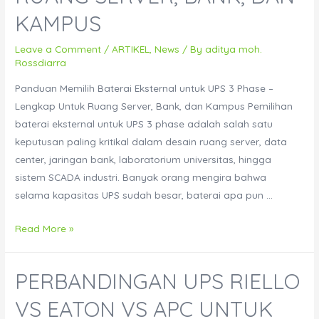
KAMPUS
Leave a Comment
/
ARTIKEL
,
News
/ By
aditya moh.
Rossdiarra
Panduan Memilih Baterai Eksternal untuk UPS 3 Phase –
Lengkap Untuk Ruang Server, Bank, dan Kampus Pemilihan
baterai eksternal untuk UPS 3 phase adalah salah satu
keputusan paling kritikal dalam desain ruang server, data
center, jaringan bank, laboratorium universitas, hingga
sistem SCADA industri. Banyak orang mengira bahwa
selama kapasitas UPS sudah besar, baterai apa pun …
Panduan
Read More »
Memilih
Baterai
PERBANDINGAN UPS RIELLO
Eksternal
untuk
VS EATON VS APC UNTUK
UPS