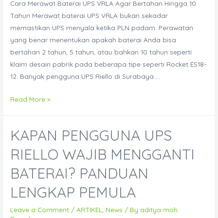
Cara Merawat Baterai UPS VRLA Agar Bertahan Hingga 10
Tahun Merawat baterai UPS VRLA bukan sekadar
memastikan UPS menyala ketika PLN padam. Perawatan
yang benar menentukan apakah baterai Anda bisa
bertahan 2 tahun, 5 tahun, atau bahkan 10 tahun seperti
klaim desain pabrik pada beberapa tipe seperti Rocket ES18-
12. Banyak pengguna UPS Riello di Surabaya …
Cara
Read More »
Merawat
Baterai
KAPAN PENGGUNA UPS
UPS
VRLA
RIELLO WAJIB MENGGANTI
Agar
BATERAI? PANDUAN
Bertahan
Hingga
LENGKAP PEMULA
10
Tahun
Leave a Comment
/
ARTIKEL
,
News
/ By
aditya moh.