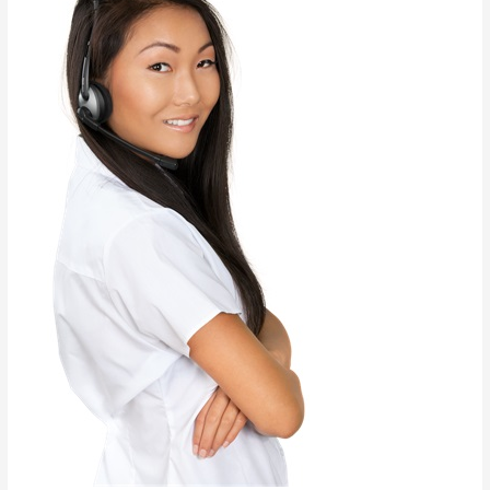
10–
120
kVA