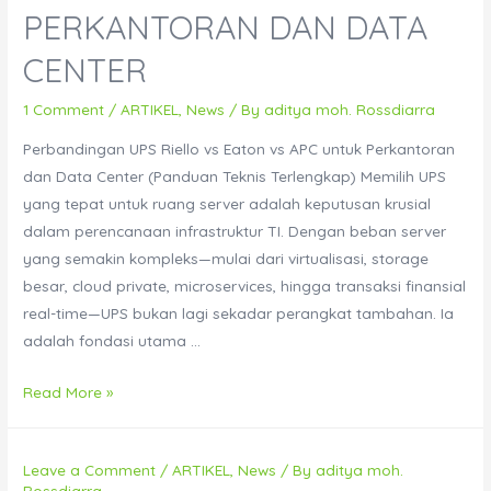
PERKANTORAN DAN DATA
3
Phase
CENTER
–
Lengkap
1 Comment
/
ARTIKEL
,
News
/ By
aditya moh. Rossdiarra
Untuk
Perbandingan UPS Riello vs Eaton vs APC untuk Perkantoran
Ruang
dan Data Center (Panduan Teknis Terlengkap) Memilih UPS
Server,
yang tepat untuk ruang server adalah keputusan krusial
Bank,
dalam perencanaan infrastruktur TI. Dengan beban server
dan
yang semakin kompleks—mulai dari virtualisasi, storage
Kampus
besar, cloud private, microservices, hingga transaksi finansial
real-time—UPS bukan lagi sekadar perangkat tambahan. Ia
adalah fondasi utama …
Perbandingan
Read More »
UPS
Riello
Leave a Comment
/
ARTIKEL
,
News
/ By
aditya moh.
vs
Rossdiarra