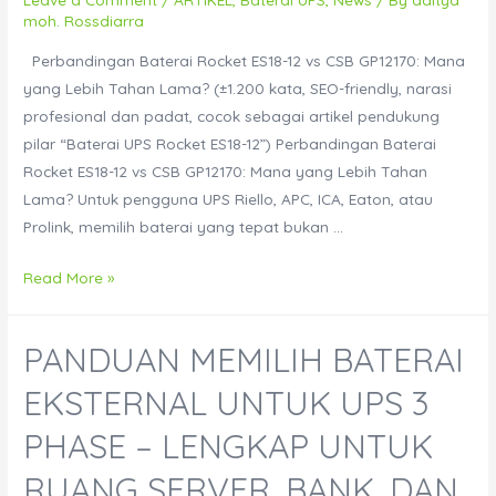
Lengkap
moh. Rossdiarra
Pemula
Perbandingan Baterai Rocket ES18-12 vs CSB GP12170: Mana
yang Lebih Tahan Lama? (±1.200 kata, SEO-friendly, narasi
profesional dan padat, cocok sebagai artikel pendukung
pilar “Baterai UPS Rocket ES18-12”) Perbandingan Baterai
Rocket ES18-12 vs CSB GP12170: Mana yang Lebih Tahan
Lama? Untuk pengguna UPS Riello, APC, ICA, Eaton, atau
Prolink, memilih baterai yang tepat bukan …
Perbandingan
Read More »
Baterai
Rocket
PANDUAN MEMILIH BATERAI
ES18-
12
EKSTERNAL UNTUK UPS 3
vs
PHASE – LENGKAP UNTUK
CSB
GP12170
RUANG SERVER, BANK, DAN