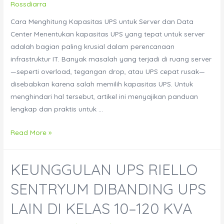
Rossdiarra
Cara Menghitung Kapasitas UPS untuk Server dan Data
Center Menentukan kapasitas UPS yang tepat untuk server
adalah bagian paling krusial dalam perencanaan
infrastruktur IT. Banyak masalah yang terjadi di ruang server
—seperti overload, tegangan drop, atau UPS cepat rusak—
disebabkan karena salah memilih kapasitas UPS. Untuk
menghindari hal tersebut, artikel ini menyajikan panduan
lengkap dan praktis untuk …
Cara
Read More »
Menghitung
Kapasitas
KEUNGGULAN UPS RIELLO
UPS
untuk
SENTRYUM DIBANDING UPS
Server
LAIN DI KELAS 10–120 KVA
dan
Data