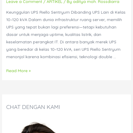
Leave a Comment
/
ARTIKEL
/ By
aditya moh. Rossdiarra
Center
Keunggulan UPS Riello Sentryum Dibanding UPS Lain di Kelas
10–120 kVA Dalam dunia infrastruktur ruang server, memilih
UPS yang tepat bukan lagi preferensi—tetapi kebutuhan
dasar untuk menjaga uptime, kualitas listrik, dan
keselamatan perangkat IT. Di antara banyak merek UPS
yang beredar di kelas 10–120 kVA, seri UPS Riello Sentryum
menonjol karena kombinasi efisiensi, teknologi double …
Keunggulan
Read More »
UPS
Riello
Sentryum
Dibanding
CHAT DENGAN KAMI
UPS
Lain
di
Kelas