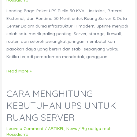
Eaton
vs
Landing Page: Paket UPS Riello 30 KVA – Instalasi, Baterai
APC
Eksternal, dan Runtime 30 Menit untuk Ruang Server & Data
untuk
Center Dalam dunia infrastruktur TI modern, uptime menjadi
Perkantoran
salah satu metrik paling penting. Server, storage, firewall,
dan
router, dan seluruh perangkat jaringan membutuhkan
Data
pasokan daya yang bersih dan stabil sepanjang waktu.
Center
Ketika terjadi pemadaman mendadak, gangguan …
Read More »
CARA MENGHITUNG
KEBUTUHAN UPS UNTUK
RUANG SERVER
Leave a Comment
/
ARTIKEL
,
News
/ By
aditya moh.
Rossdiarra