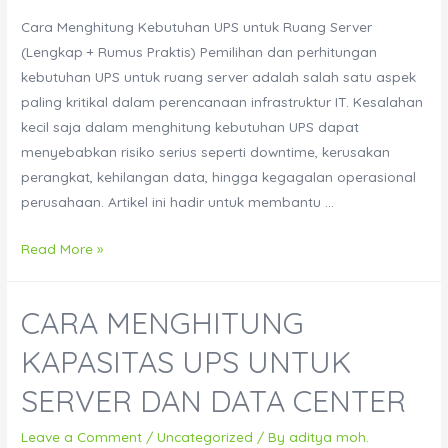
Cara Menghitung Kebutuhan UPS untuk Ruang Server
(Lengkap + Rumus Praktis) Pemilihan dan perhitungan
kebutuhan UPS untuk ruang server adalah salah satu aspek
paling kritikal dalam perencanaan infrastruktur IT. Kesalahan
kecil saja dalam menghitung kebutuhan UPS dapat
menyebabkan risiko serius seperti downtime, kerusakan
perangkat, kehilangan data, hingga kegagalan operasional
perusahaan. Artikel ini hadir untuk membantu …
Cara
Read More »
Menghitung
Kebutuhan
CARA MENGHITUNG
UPS
untuk
KAPASITAS UPS UNTUK
Ruang
SERVER DAN DATA CENTER
Server
Leave a Comment
/
Uncategorized
/ By
aditya moh.