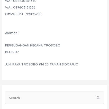
WA : 082230261340
WA : 089603131536
Office : 031 - 99893288
Alamat :
PERGUDANGAN KECANA TROSOBO
BLOK B7
JLN. RAYA TROSOBO KM 23 TAMAN SIDOARJO
S
e
a