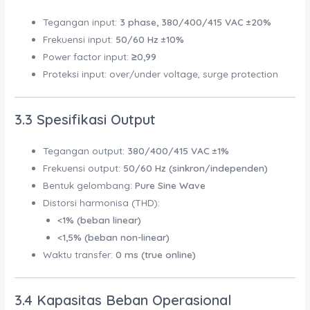
Tegangan input:
3 phase, 380/400/415 VAC ±20%
Frekuensi input:
50/60 Hz ±10%
Power factor input:
≥0,99
Proteksi input: over/under voltage, surge protection
3.3 Spesifikasi Output
Tegangan output:
380/400/415 VAC ±1%
Frekuensi output:
50/60 Hz (sinkron/independen)
Bentuk gelombang:
Pure Sine Wave
Distorsi harmonisa (THD):
<1% (beban linear)
<1,5% (beban non-linear)
Waktu transfer:
0 ms (true online)
3.4 Kapasitas Beban Operasional