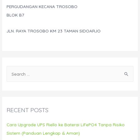
PERGUDANGAN KECANA TROSOBO
BLOK B7
JLN. RAYA TROSOBO KM 23 TAMAN SIDOARJO
S
e
a
r
c
RECENT POSTS
h
f
Cara Upgrade UPS Riello ke Baterai LiFePO4 Tanpa Risiko
o
Sistem (Panduan Lengkap & Aman)
r