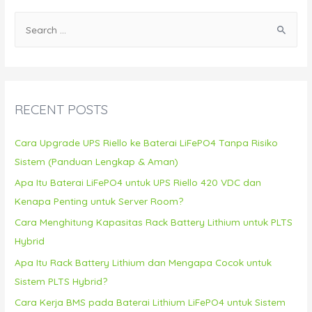
S
e
a
r
c
RECENT POSTS
h
f
Cara Upgrade UPS Riello ke Baterai LiFePO4 Tanpa Risiko
o
Sistem (Panduan Lengkap & Aman)
r
Apa Itu Baterai LiFePO4 untuk UPS Riello 420 VDC dan
:
Kenapa Penting untuk Server Room?
Cara Menghitung Kapasitas Rack Battery Lithium untuk PLTS
Hybrid
Apa Itu Rack Battery Lithium dan Mengapa Cocok untuk
Sistem PLTS Hybrid?
Cara Kerja BMS pada Baterai Lithium LiFePO4 untuk Sistem