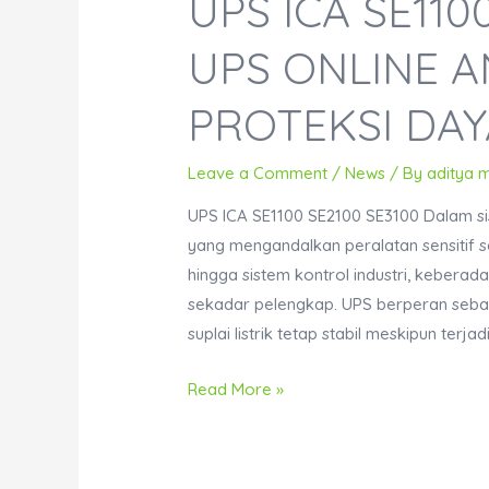
UPS ICA SE110
UPS ONLINE 
PROTEKSI DAY
Leave a Comment
/
News
/ By
aditya 
UPS ICA SE1100 SE2100 SE3100 Dalam si
yang mengandalkan peralatan sensitif s
hingga sistem kontrol industri, keberad
sekadar pelengkap. UPS berperan sebag
suplai listrik tetap stabil meskipun terj
UPS
Read More »
ICA
SE1100
SE2100