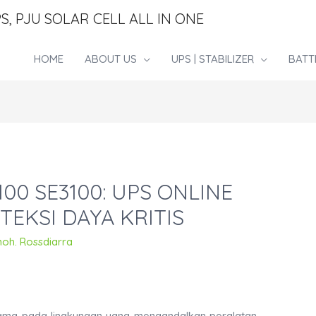
S, PJU SOLAR CELL ALL IN ONE
HOME
ABOUT US
UPS | STABILIZER
BATT
100 SE3100: UPS ONLINE
EKSI DAYA KRITIS
moh. Rossdiarra
utama pada lingkungan yang mengandalkan peralatan