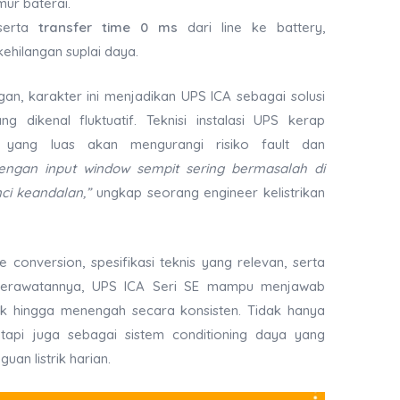
ur baterai.
erta
transfer time 0 ms
dari line ke battery,
ehilangan suplai daya.
gan, karakter ini menjadikan UPS ICA sebagai solusi
ang dikenal fluktuatif. Teknisi instalasi UPS kerap
t yang luas akan mengurangi risiko fault dan
engan input window sempit sering bermasalah di
ci keandalan,”
ungkap seorang engineer kelistrikan
 conversion, spesifikasi teknis yang relevan, serta
perawatannya, UPS ICA Seri SE mampu menjawab
k hingga menengah secara konsisten. Tidak hanya
tetapi juga sebagai sistem conditioning daya yang
uan listrik harian.