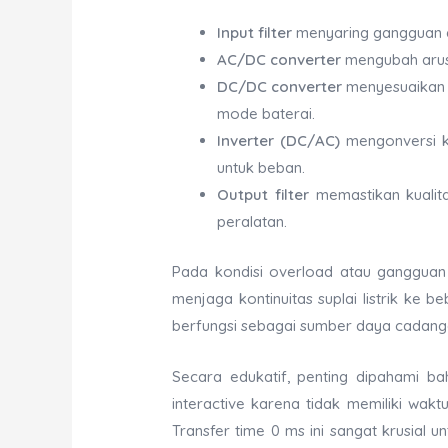
Input filter
menyaring gangguan dan
AC/DC converter
mengubah arus 
DC/DC converter
menyesuaikan 
mode baterai.
Inverter (DC/AC)
mengonversi k
untuk beban.
Output filter
memastikan kualita
peralatan.
Pada kondisi overload atau gangguan 
menjaga kontinuitas suplai listrik ke be
berfungsi sebagai sumber daya cadangan
Secara edukatif, penting dipahami bah
interactive karena tidak memiliki waktu
Transfer time 0 ms ini sangat krusial u