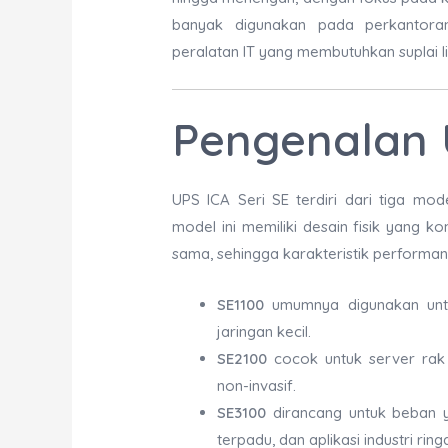
banyak digunakan pada perkantoran, 
peralatan IT yang membutuhkan suplai lis
Pengenalan U
UPS ICA Seri SE terdiri dari tiga mod
model ini memiliki desain fisik yang 
sama, sehingga karakteristik performanya
SE1100
umumnya digunakan untuk
jaringan kecil.
SE2100
cocok untuk server rak 
non-invasif.
SE3100
dirancang untuk beban ya
terpadu, dan aplikasi industri ring