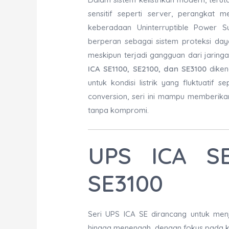
sensitif seperti server, perangkat me
keberadaan Uninterruptible Power S
berperan sebagai sistem proteksi daya 
meskipun terjadi gangguan dari jaring
ICA SE1100, SE2100, dan SE3100
dikena
untuk kondisi listrik yang fluktuatif 
conversion, seri ini mampu memberikan
tanpa kompromi.
UPS ICA SE
SE3100
Seri UPS ICA SE dirancang untuk me
hingga menengah, dengan fokus pada ke