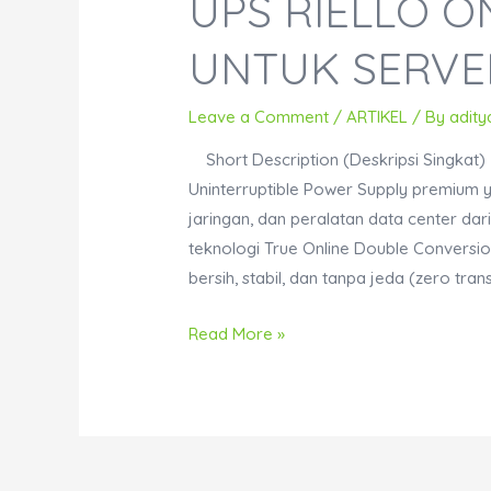
UPS RIELLO O
UNTUK SERVE
Leave a Comment
/
ARTIKEL
/ By
adity
Short Description (Deskripsi Singkat) 
Uninterruptible Power Supply premium ya
jaringan, dan peralatan data center da
teknologi True Online Double Conversion
bersih, stabil, dan tanpa jeda (zero tran
UPS
Read More »
Riello
Online
6
KVA
untuk